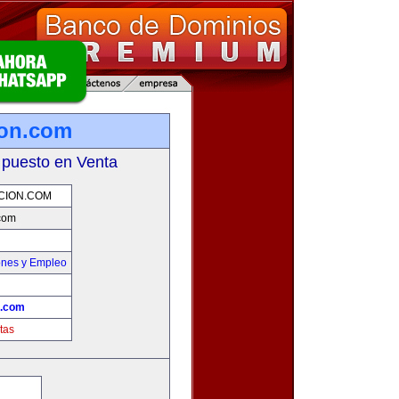
ion.com
 puesto en Venta
CION.COM
com
ones y Empleo
n.com
tas