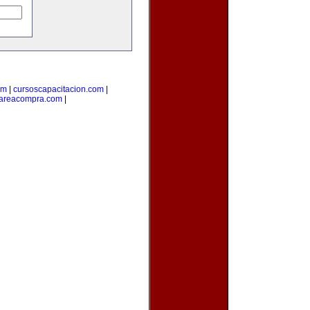
om
|
cursoscapacitacion.com
|
areacompra.com
|