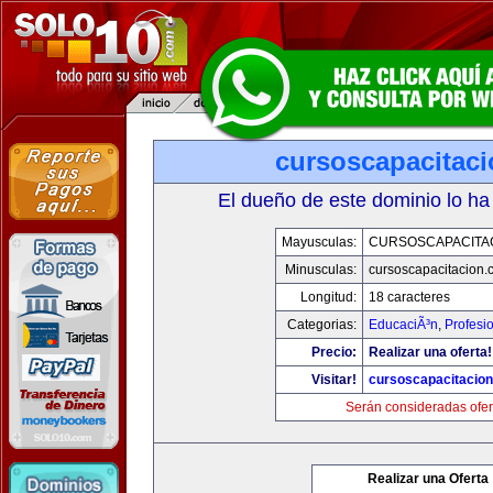
cursoscapacitac
El dueño de este dominio lo ha
Mayusculas:
CURSOSCAPACITA
Minusculas:
cursoscapacitacion.
Longitud:
18 caracteres
Categorias:
EducaciÃ³n
,
Profesi
Precio:
Realizar una oferta!
Visitar!
cursoscapacitacio
Serán consideradas ofer
Realizar una Oferta