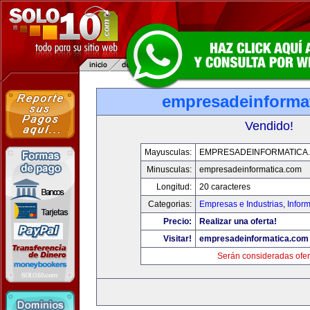
empresadeinforma
Vendido!
Mayusculas:
EMPRESADEINFORMATICA
Minusculas:
empresadeinformatica.com
Longitud:
20 caracteres
Categorias:
Empresas e Industrias
,
Infor
Precio:
Realizar una oferta!
Visitar!
empresadeinformatica.com
Serán consideradas ofer