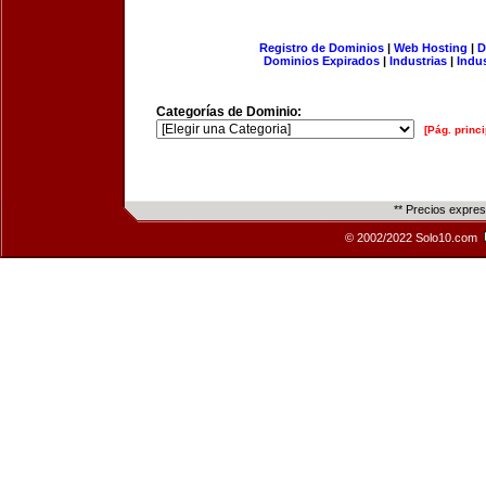
Registro de Dominios
|
Web Hosting
|
D
Dominios Expirados
|
Industrias
|
Indu
Categorías de Dominio:
[Pág. princi
** Precios expre
© 2002/2022 Solo10.com