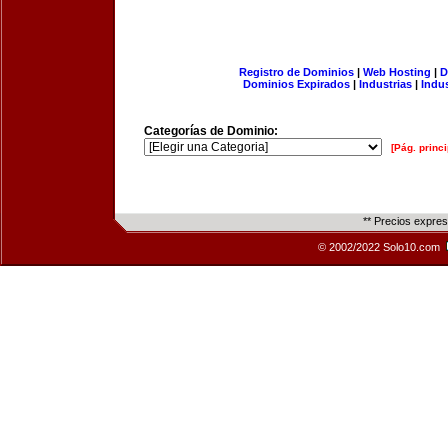
Registro de Dominios
|
Web Hosting
|
D
Dominios Expirados
|
Industrias
|
Indu
Categorías de Dominio:
[Pág. princi
** Precios expre
© 2002/2022 Solo10.com